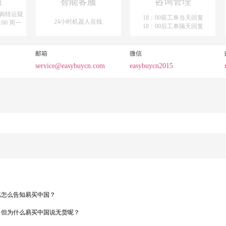
服
智能客服
咨询管理
购转运疑
18：00前工单当天回复
24小时机器人在线
:00 周一
18：00后工单隔天回复
邮箱
微信
service@easybuycn.com
easybuycn2015
惠怎么告知易买中国？
，但为什么易买中国说无货呢？