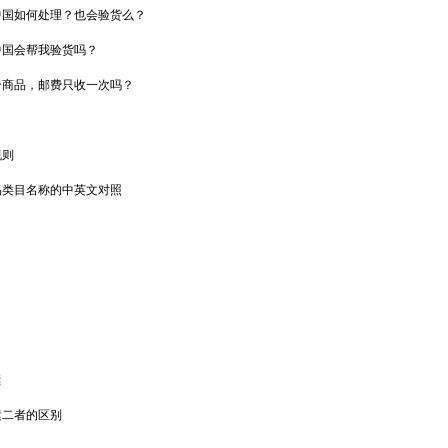
中国如何处理？也会验货么？
中国会帮我验货吗？
个商品，邮费只收一次吗？
规则
品类目名称的中英文对照
？
运
运二者的区别