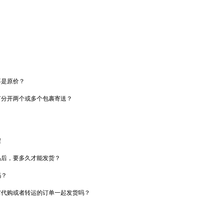
？
不是原价？
何分开两个或多个包裹寄送？
程
品后，要多久才能发货？
吗？
它代购或者转运的订单一起发货吗？