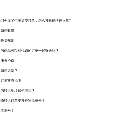
们仓库了但没提交订单，怎么补救能快速入库?
运如何收费
运验货规则
运的商品可以和代购的订单一起寄送吗？
运服务协议
运如何退货？
运订单状态说明
运的转运地址如何填写？
购物转运订单要补齐物流单号？
物流单号？