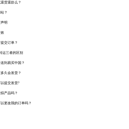
或退货退款么？
网站？
责声明
时效
何提交订单？
物转运三者的区别
会送到易买中国？
家多久会发货？
以提交发货?
虚拟产品吗？
可以更改我的订单吗？