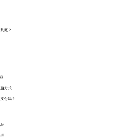
未到账？
产品
充值方式
以支付吗？
地址
管理