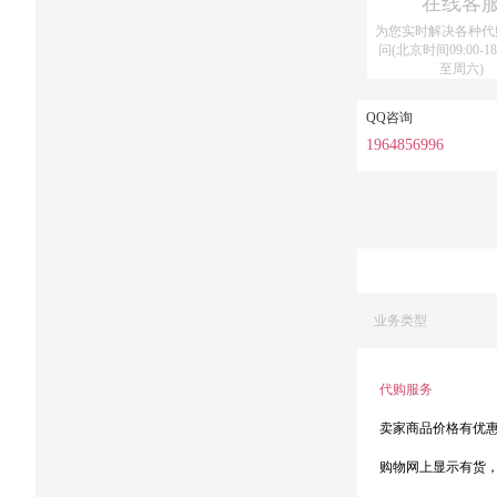
在线客
为您实时解决各种代
问(北京时间09:00-18
至周六)
QQ咨询
1964856996
业务类型
代购服务
卖家商品价格有优
购物网上显示有货