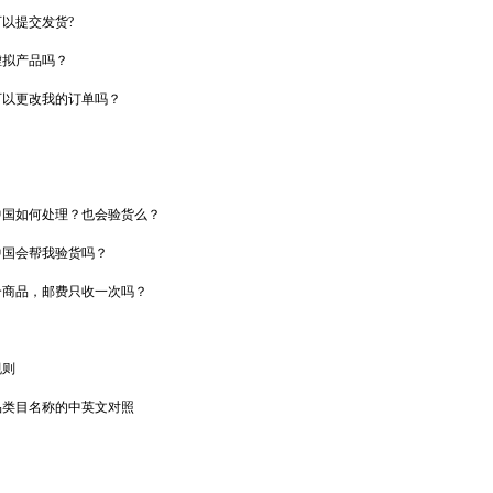
以提交发货?
虚拟产品吗？
可以更改我的订单吗？
中国如何处理？也会验货么？
中国会帮我验货吗？
个商品，邮费只收一次吗？
规则
品类目名称的中英文对照