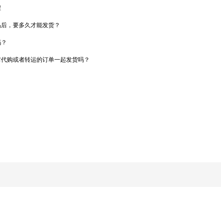
程
品后，要多久才能发货？
吗？
它代购或者转运的订单一起发货吗？