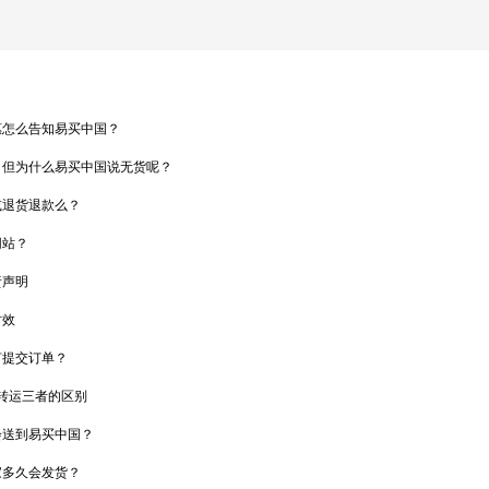
惠怎么告知易买中国？
，但为什么易买中国说无货呢？
或退货退款么？
网站？
责声明
时效
何提交订单？
物转运三者的区别
会送到易买中国？
家多久会发货？