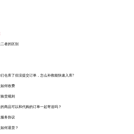
？
运
运二者的区别
们仓库了但没提交订单，怎么补救能快速入库?
运如何收费
运验货规则
运的商品可以和代购的订单一起寄送吗？
运服务协议
运如何退货？