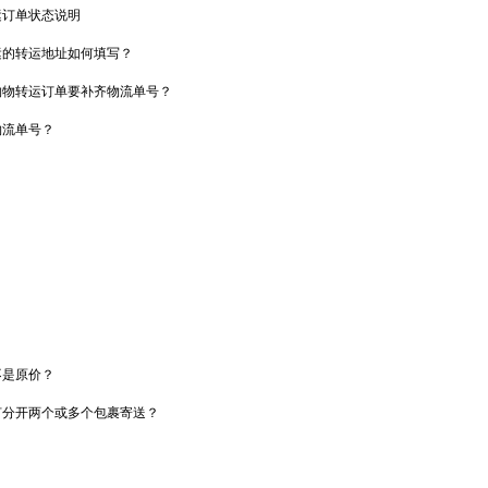
运订单状态说明
运的转运地址如何填写？
购物转运订单要补齐物流单号？
物流单号？
？
不是原价？
何分开两个或多个包裹寄送？