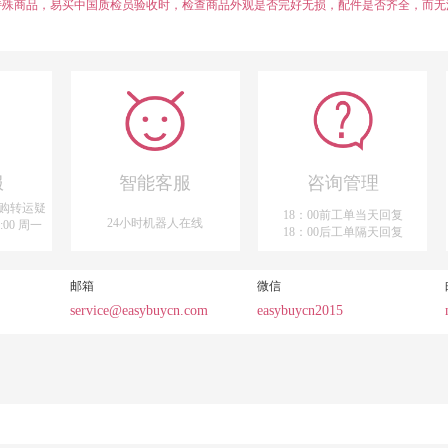
特殊商品，易买中国质检员验收时，检查商品外观是否完好无损，配件是否齐全，而无
服
智能客服
咨询管理
购转运疑
18：00前工单当天回复
24小时机器人在线
:00 周一
18：00后工单隔天回复
邮箱
微信
service@easybuycn.com
easybuycn2015