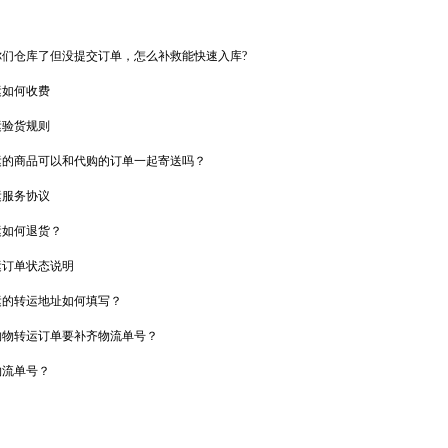
们仓库了但没提交订单，怎么补救能快速入库?
运如何收费
运验货规则
运的商品可以和代购的订单一起寄送吗？
运服务协议
运如何退货？
运订单状态说明
运的转运地址如何填写？
购物转运订单要补齐物流单号？
物流单号？