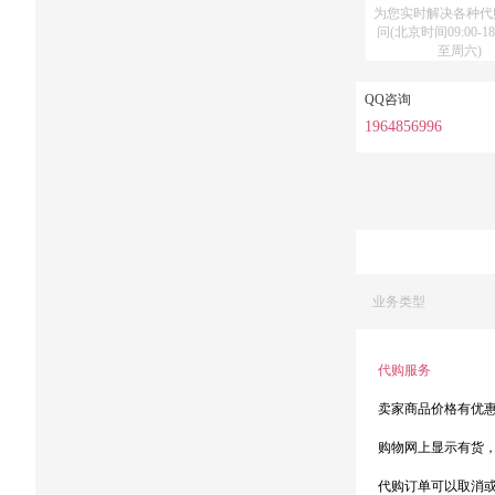
为您实时解决各种代
问(北京时间09:00-18
至周六)
QQ咨询
1964856996
业务类型
代购服务
卖家商品价格有优
购物网上显示有货
代购订单可以取消