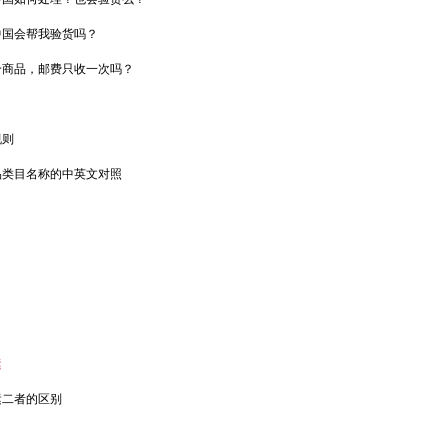
中国会帮我验货吗？
个商品，邮费只收一次吗？
规则
品类目名称的中英文对照
？
运
运二者的区别