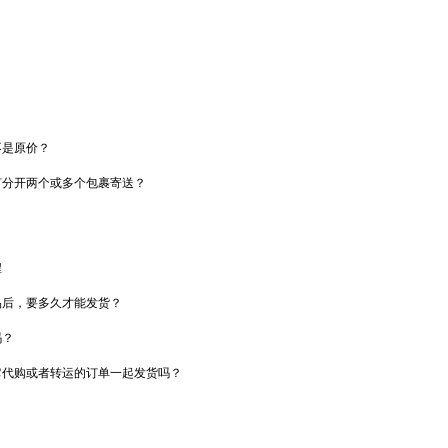
？
不是原价？
何分开两个或多个包裹寄送？
程
品后，要多久才能发货？
吗？
它代购或者转运的订单一起发货吗？