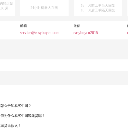
购转运疑
18：00前工单当天回复
24小时机器人在线
:00 周一
18：00后工单隔天回复
邮箱
微信
service@easybuycn.com
easybuycn2015
惠怎么告知易买中国？
，但为什么易买中国说无货呢？
或退货退款么？