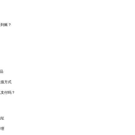
未到账？
产品
充值方式
以支付吗？
地址
管理