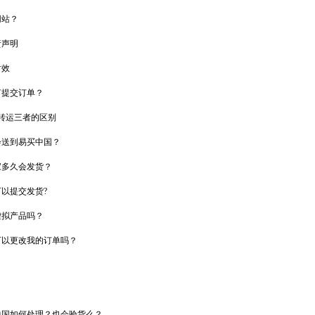
网站？
责声明
时效
何提交订单？
物转运三者的区别
会送到易买中国？
家多久会发货？
以提交发货?
虚拟产品吗？
可以更改我的订单吗？
中国如何处理？也会验货么？