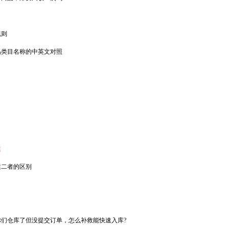
规则
品类目名称的中英文对照
？
运
运二者的区别
们仓库了但没提交订单，怎么补救能快速入库?