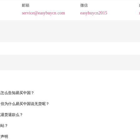
邮箱
微信
service@easybuycn.com
easybuycn2015
惠怎么告知易买中国？
，但为什么易买中国说无货呢？
或退货退款么？
网站？
责声明