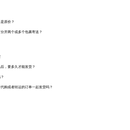
？
不是原价？
何分开两个或多个包裹寄送？
程
品后，要多久才能发货？
吗？
它代购或者转运的订单一起发货吗？