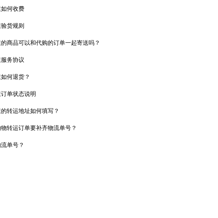
运如何收费
运验货规则
运的商品可以和代购的订单一起寄送吗？
运服务协议
运如何退货？
运订单状态说明
运的转运地址如何填写？
购物转运订单要补齐物流单号？
物流单号？