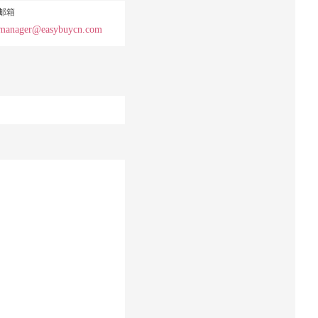
邮箱
manager@easybuycn.com