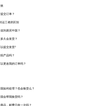
时效
何提交订单？
物转运三者的区别
会送到易买中国？
家多久会发货？
以提交发货?
虚拟产品吗？
可以更改我的订单吗？
中国如何处理？也会验货么？
中国会帮我验货吗？
个商品，邮费只收一次吗？